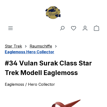
Zum Hauptinhalt springen
Du hast 0 Produ
Ware
Star Trek
Raumschiffe
Eaglemoss Hero Collector
#34 Vulan Surak Class Star
Trek Modell Eaglemoss
Eaglemoss / Hero Collector
Bildergalerie überspringen