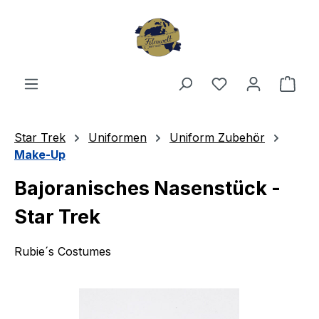
Zum Hauptinhalt springen
Du hast 0 Produ
Ware
Star Trek
Uniformen
Uniform Zubehör
Make-Up
Bajoranisches Nasenstück -
Star Trek
Rubie´s Costumes
Bildergalerie überspringen