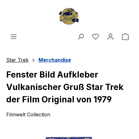
Zum Hauptinhalt springen
Du hast 0 Produ
Ware
Star Trek
Merchandise
Fenster Bild Aufkleber
Vulkanischer Gruß Star Trek
der Film Original von 1979
Filmwelt Collection
Bildergalerie überspringen