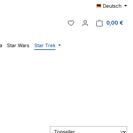
Deutsch
Du hast 0 Produkte auf 
0,00 €
Ware
a
Star Wars
Star Trek