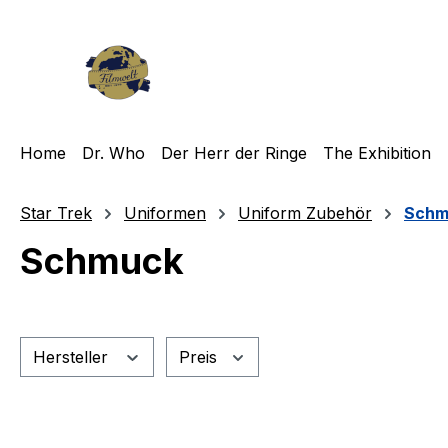
m Hauptinhalt springen
Zur Suche springen
Zur Hauptnavigation springen
Home
Dr. Who
Der Herr der Ringe
The Exhibition
Star Trek
Uniformen
Uniform Zubehör
Schm
Schmuck
Hersteller
Preis